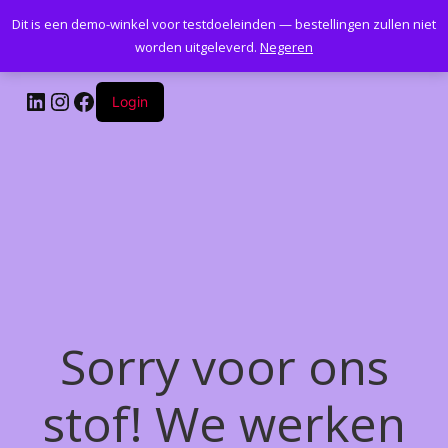
Dit is een demo-winkel voor testdoeleinden — bestellingen zullen niet
Kantoormeubelenplus.com
worden uitgeleverd.
Negeren
LinkedIn
Instagram
Facebook
Login
Sorry voor ons
stof! We werken