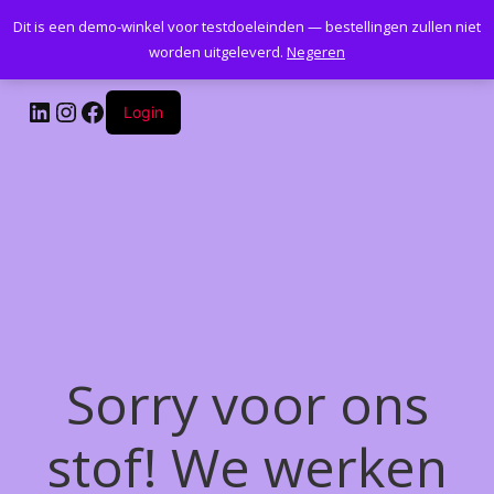
Dit is een demo-winkel voor testdoeleinden — bestellingen zullen niet
Kantoormeubelenplus.com
worden uitgeleverd.
Negeren
LinkedIn
Instagram
Facebook
Login
Sorry voor ons
stof! We werken