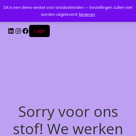
Dit is een demo-winkel voor testdoeleinden — bestellingen zullen niet
Kantoormeubelenplus.com
worden uitgeleverd.
Negeren
LinkedIn
Instagram
Facebook
Login
Sorry voor ons
stof! We werken