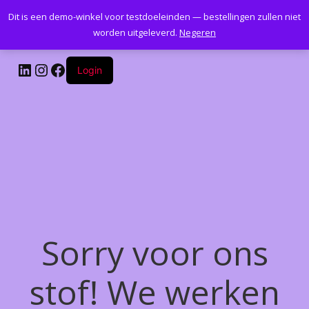
Dit is een demo-winkel voor testdoeleinden — bestellingen zullen niet
Kantoormeubelenplus.com
worden uitgeleverd.
Negeren
LinkedIn
Instagram
Facebook
Login
Sorry voor ons
stof! We werken