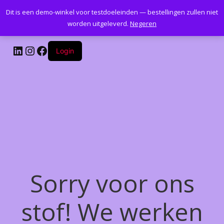
Dit is een demo-winkel voor testdoeleinden — bestellingen zullen niet
Kantoormeubelenplus.com
worden uitgeleverd.
Negeren
LinkedIn
Instagram
Facebook
Login
Sorry voor ons
stof! We werken