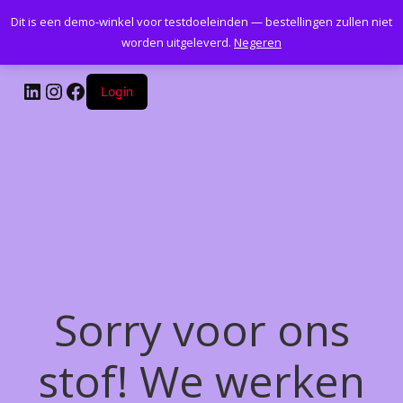
Dit is een demo-winkel voor testdoeleinden — bestellingen zullen niet
Kantoormeubelenplus.com
worden uitgeleverd.
Negeren
LinkedIn
Instagram
Facebook
Login
Sorry voor ons
stof! We werken