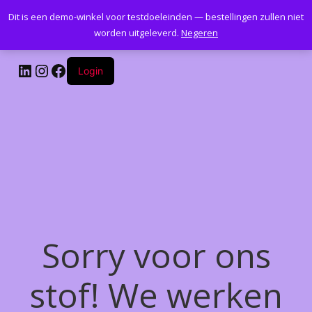
Dit is een demo-winkel voor testdoeleinden — bestellingen zullen niet
Kantoormeubelenplus.com
worden uitgeleverd.
Negeren
LinkedIn
Instagram
Facebook
Login
Sorry voor ons
stof! We werken