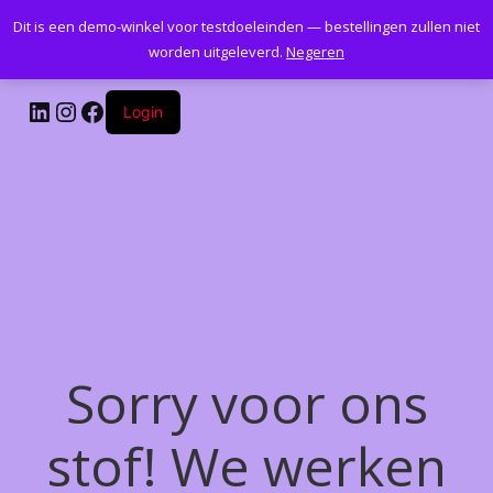
Dit is een demo-winkel voor testdoeleinden — bestellingen zullen niet
Kantoormeubelenplus.com
worden uitgeleverd.
Negeren
LinkedIn
Instagram
Facebook
Login
Sorry voor ons
stof! We werken