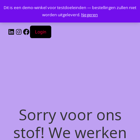
Dit is een demo-winkel voor testdoeleinden — bestellingen zullen niet
Kantoormeubelenplus.com
worden uitgeleverd.
Negeren
LinkedIn
Instagram
Facebook
Login
Sorry voor ons
stof! We werken